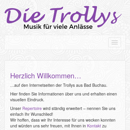
T
o
g
g
l
e
Herzlich Willkommen…
n
a
…auf den Internetseiten der Trollys aus Bad Buchau.
v
Hier finden Sie Informationen über uns und erhalten einen
i
visuellen Eindruck.
g
a
Unser
Repertoire
wird ständig erweitert – nennen Sie uns
t
einfach Ihr Wunschlied!
i
Wir hoffen, dass wir Ihr Interesse für uns wecken konnten
o
und würden uns sehr freuen, mit Ihnen in
Kontakt
zu