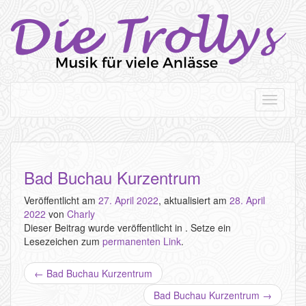
T
o
g
g
l
e
Bad Buchau Kurzentrum
n
a
Veröffentlicht am
27. April 2022
, aktualisiert am
28. April
v
2022
von
Charly
i
Dieser Beitrag wurde veröffentlicht in . Setze ein
g
Lesezeichen zum
permanenten Link
.
a
Beitrags
t
←
Bad Buchau Kurzentrum
i
Navigation
o
Bad Buchau Kurzentrum
→